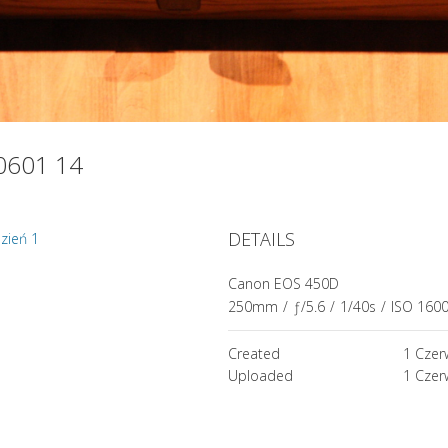
80601 14
DETAILS
zień 1
Canon EOS 450D
250mm
/
ƒ/5.6
/
1/40s
/
ISO 160
Created
1 Czer
Uploaded
1 Czer