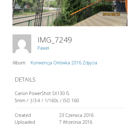
IMG_7249
Paweł
Album:
Konwencja Orłówka 2016 Zdjęcia
DETAILS
Canon PowerShot SX130 IS
5mm
/
ƒ/3.4
/
1/160s
/
ISO 160
Created
23 Czerwca 2016
Uploaded
7 Września 2016